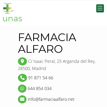
Cosmética para manos y
uñas
FARMACIA
ALFARO
C/ Isaac Peral, 25
Arganda del Rey,
28500,
Madrid
91 871 54 66
644 854 034
info
farmaciaalfaro.net