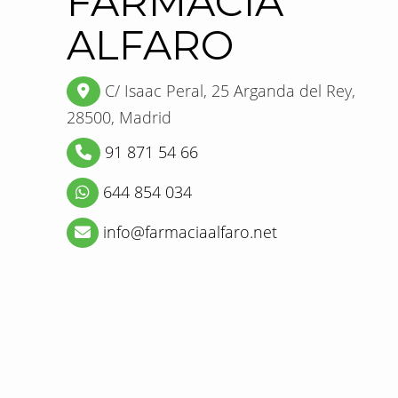
FARMACIA
ALFARO
C/ Isaac Peral, 25
Arganda del Rey,
28500,
Madrid
91 871 54 66
644 854 034
info
farmaciaalfaro.net