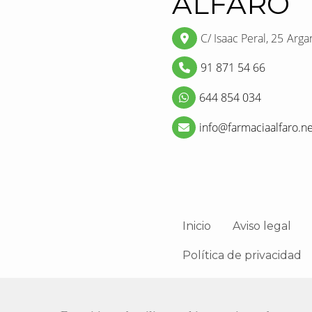
ALFARO
C/ Isaac Peral, 25
Arga
91 871 54 66
644 854 034
info
farmaciaalfaro.n
Inicio
Aviso legal
Política de privacidad