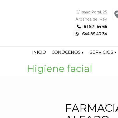
C/ Isaac Peral, 25
Arganda del Rey
91 871 54 66
644 85 40 34
INICIO
CONÓCENOS
SERVICIOS
Higiene facial
FARMACI